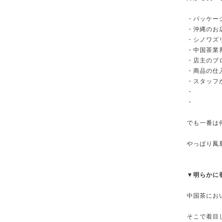
・パッケー
・沖縄のお
・シノワズ
・中国茶業
・店主のブ
・商品の仕
・スタッフ
・
・
でも一番は
やっぱり鳳
▼明らかに
中国茶にお
そこで着目