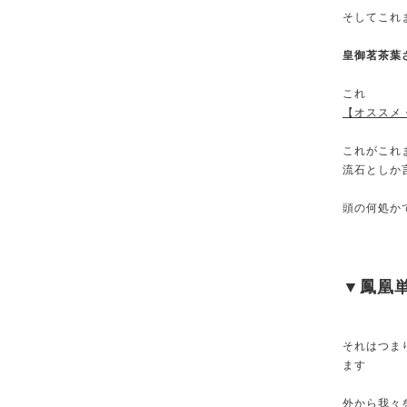
そしてこれ
皇御茗茶葉
これ
【オススメ
これがこれ
流石としか
頭の何処か
▼鳳凰
それはつま
ます
外から我々