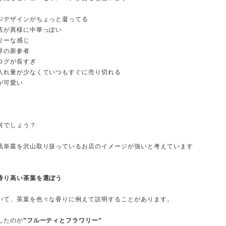
ジデザインがちょっと凝ってる
店が異様に中華っぽい
リーな感じ
界の新参者
ログが長すぎ
入れ量が少なくていつもすぐに売り切れる
が可愛い
何でしょう？
凰単叢を沢山取り扱っているお店のイメージが強いと考えています
香り高い茶葉を選ぼう
いて、茶葉を色々な香りに例えて説明することがあります。
したのが
”フルーティとフラワリー”