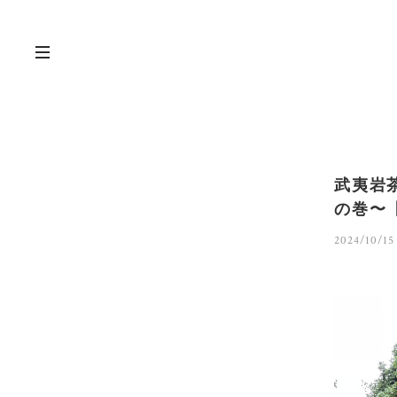
武夷岩
の巻〜【
2024/10/15