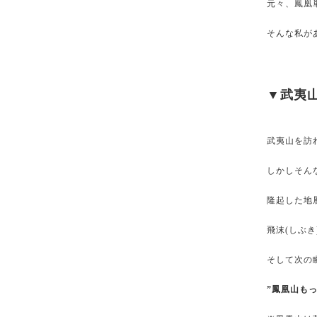
元々、鳳凰
そんな私が
▼武夷
武夷山を訪
しかしそん
隆起した地
飛沫(しぶ
そして次の
”鳳凰山も