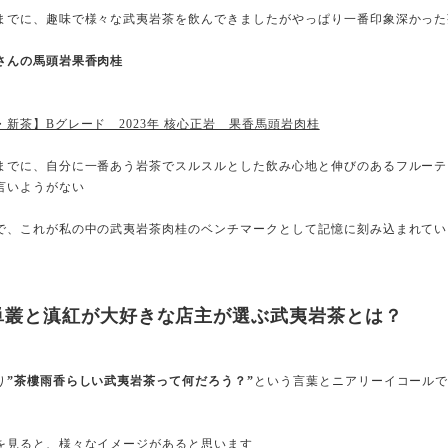
までに、趣味で様々な武夷岩茶を飲んできましたがやっぱり一番印象深かった
さんの馬頭岩果香肉桂
・新茶】Bグレード 2023年 核心正岩 果香馬頭岩肉桂
までに、自分に一番あう岩茶でスルスルとした飲み心地と伸びのあるフルーテ
言いようがない
で、これが私の中の武夷岩茶肉桂のベンチマークとして記憶に刻み込まれてい
単叢と滇紅が大好きな店主が選ぶ武夷岩茶とは？
り
”茶樓雨香らしい武夷岩茶って何だろう？”
という言葉とニアリーイコール
を見ると、様々なイメージがあると思います