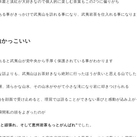
単叢と滇紅が大好きなので個人的に楽しむ茶葉もこの2つに偏りがち
ある事がきっかけで武夷山を訪れる事になり、武夷岩茶を仕入れる事になりま
山かっこいい
れると武夷山が党中央から手厚く保護されている事がわかります
な話よりも、武夷山はお茶好きなら絶対に行ったほうが良いと思える山でした
層、清らかな山水、その山水がやがて小さな滝になり岩に叩きつけられる
き)を顔面で受け止めると、理屈では語ることができない喜びと感動が込み上が
瞬間私の頭をよぎったのが
っと頑張れ、そして恵州岩茶もっとがんばれ”
でした。