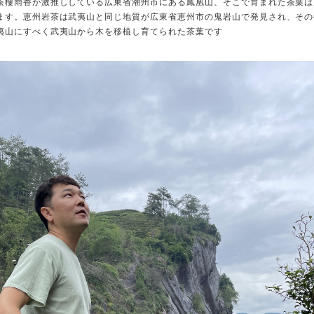
茶樓雨香が激推ししている広東省潮州市にある鳳凰山、そこで育まれた茶葉は
ます。恵州岩茶は武夷山と同じ地質が広東省恵州市の鬼岩山で発見され、その
夷山にすべく武夷山から木を移植し育てられた茶葉です