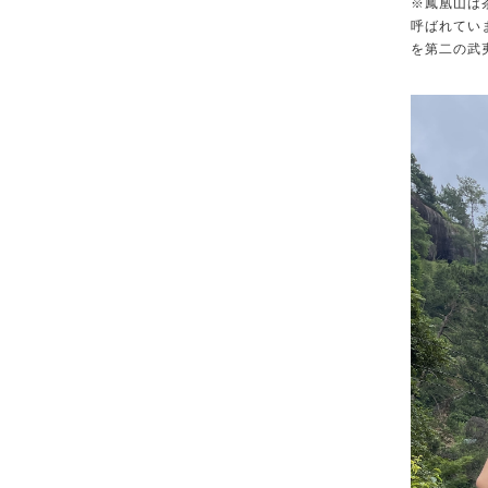
※鳳凰山は
呼ばれてい
を第二の武