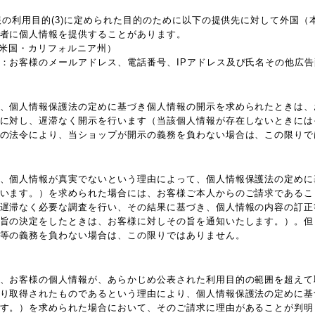
情報の利用目的(3)に定められた目的のために以下の提供先に対して外国
者に個人情報を提供することがあります。
 Inc.（米国・カリフォルニア州）
：お客様のメールアドレス、電話番号、IPアドレス及び氏名その他広
、個人情報保護法の定めに基づき個人情報の開示を求められたときは、
に対し、遅滞なく開示を行います（当該個人情報が存在しないときには
の法令により、当ショップが開示の義務を負わない場合は、この限りで
、個人情報が真実でないという理由によって、個人情報保護法の定めに
います。）を求められた場合には、お客様ご本人からのご請求であるこ
遅滞なく必要な調査を行い、その結果に基づき、個人情報の内容の訂正
旨の決定をしたときは、お客様に対しその旨を通知いたします。）。但
等の義務を負わない場合は、この限りではありません。
、お客様の個人情報が、あらかじめ公表された利用目的の範囲を超えて
り取得されたものであるという理由により、個人情報保護法の定めに基
す。）を求められた場合において、そのご請求に理由があることが判明