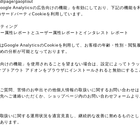
/dlpage/gaoptout
oogle Analyticsの広告向けの機能」を有効にしており、下記の機
ieなどのサードパーティCookieを利用しています。
マーケティング
csのユーザー属性レポートとユーザー属性レポートとインタレスト レポート
oogle AnalyticsのCookieを利用して、お客様の年齢・性別・
めの分析が可能となっております。
ticsの広告向けの機能」を使用されることを望まない場合は、設定によってト
ytics オプトアウト アドオンをブラウザにインストールされると無効にする
ご質問、苦情のお申出その他個人情報の取扱いに関するお問い合わせは
先へご連絡いただくか、ショップページ内のお問い合わせフォームより
取扱いに関する運用状況を適宜見直し、継続的な改善に努めるものとし
あります。