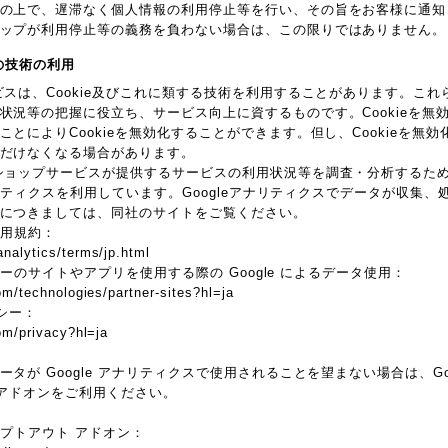
の上で、遅滞なく個人情報の利用停止等を行い、その旨をお客様に通知
ップが利用停止等の義務を負わない場合は、この限りではありません。
他の技術の利用
ビスは、Cookie及びこれに類する技術を利用することがあります。こ
状況等の把握に役立ち、サービス向上に資するものです。Cookieを無
とによりCookieを無効化することができます。但し、Cookieを無
だけなくなる場合があります。
ョップサービスが提供するサービスの利用状況等を調査・分析するため、本サ
アナリティクスを利用しています。Googleアナリティクスでデータが収集、処
につきましては、同社のサイトをご覧ください。
 利用規約：
nalytics/terms/jp.html
トナーのサイトやアプリを使用する際の Google によるデータ使用：
om/technologies/partner-sites?hl=ja
リシー：
com/privacy?hl=ja
が Google アナリティクスで使用されることを望まない場合は、Googl
 アドオンをご利用ください。
 オプトアウト アドオン：