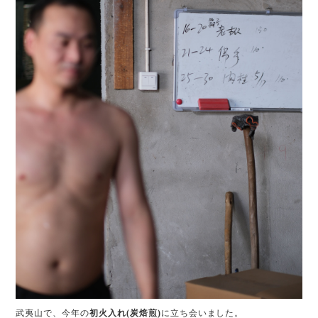
武夷山で、今年の
初火入れ(炭焙煎)
に立ち会いました。