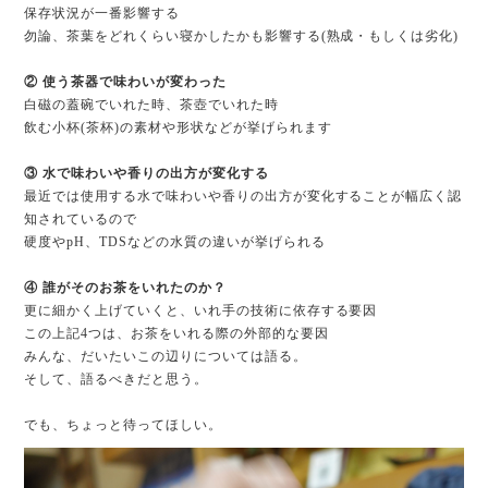
保存状況が一番影響する
勿論、茶葉をどれくらい寝かしたかも影響する(熟成・もしくは劣化)
② 使う茶器で味わいが変わった
白磁の蓋碗でいれた時、茶壺でいれた時
飲む小杯(茶杯)の素材や形状などが挙げられます
③ 水で味わいや香りの出方が変化する
最近では使用する水で味わいや香りの出方が変化することが幅広く認
知されているので
硬度やpH、TDSなどの水質の違いが挙げられる
④ 誰がそのお茶をいれたのか？
更に細かく上げていくと、いれ手の技術に依存する要因
この上記4つは、お茶をいれる際の外部的な要因
みんな、だいたいこの辺りについては語る。
そして、語るべきだと思う。
でも、ちょっと待ってほしい。