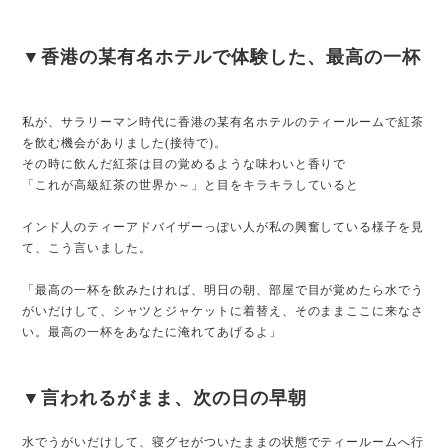
▼香港の某有名ホテルで体験した、最高の一杯
私が、サラリーマン時代に香港の某有名ホテルのティールームで紅茶
を飲む機会がありました(接待で)。
その時に飲んだ紅茶は目の覚めるような味わいと香りで
「これが高級紅茶の世界か～」と目をキラキラしていると
インド人のティーアドバイザーっぽい人が私の興奮している様子を見
て、こう言いました。
「最高の一杯を飲みたければ、明日の朝、部屋で目が覚めたら水でう
がいだけして、シャツとジャケットに着替え、そのままここに来なさ
い。最高の一杯をあなたに淹れてあげるよ」
▼言われるがまま、次の日の早朝
水でうがいだけして、寝グセがついたままの状態でティールームへ行