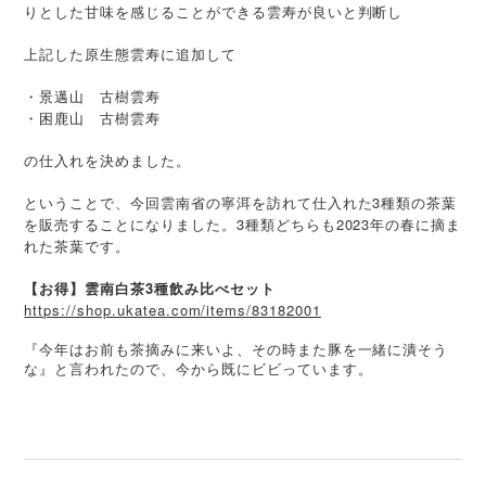
りとした甘味を感じることができる雲寿が良いと判断し
上記した原生態雲寿に追加して
・景邁山 古樹雲寿
・困鹿山 古樹雲寿
の仕入れを決めました。
ということで、今回雲南省の寧洱を訪れて仕入れた3種類の茶葉
を販売することになりました。3種類どちらも2023年の春に摘ま
れた茶葉です。
【お得】雲南白茶3種飲み比べセット
https://shop.ukatea.com/items/83182001
『今年はお前も茶摘みに来いよ、その時また豚を一緒に潰そう
な』と言われたので、今から既にビビっています。