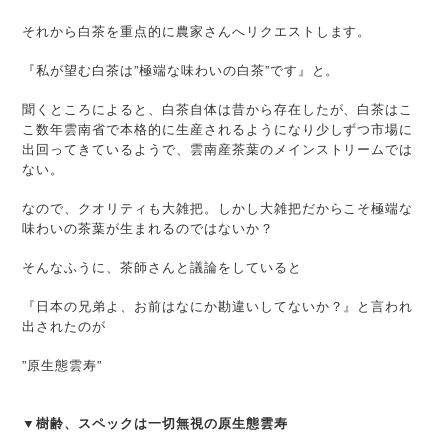
それから白茶を重点的に農家さんへリクエストします。
『私が望む白茶は”極端な味わいの白茶”です』と。
聞くところによると、白茶自体は昔から存在したが、白茶はこ
こ数年雲南省で本格的に生産されるようになり少しずつ市場に
出回ってきているようで、雲南産茶葉のメインストリームでは
ない。
なので、クオリティも大雑把。しかし大雑把だからこそ極端な
味わいの茶葉が生まれるのではないか？
そんなふうに、茶師さんと議論をしていると
『日本の兄弟よ、お前はなにか勘違いしてないか？』と言われ
出されたのが
”原生態雲寿”
▼樹齢、スペックは一切無視の原生態雲寿