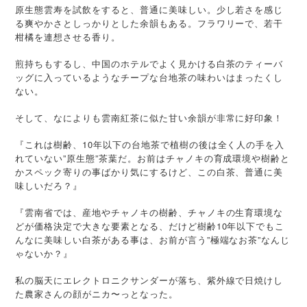
原生態雲寿を試飲をすると、普通に美味しい。少し若さを感じ
る爽やかさとしっかりとした余韻もある。フラワリーで、若干
柑橘を連想させる香り。
煎持ちもするし、中国のホテルでよく見かける白茶のティーバ
ッグに入っているようなチープな台地茶の味わいはまったくし
ない。
そして、なによりも雲南紅茶に似た甘い余韻が非常に好印象！
『これは樹齢、10年以下の台地茶で植樹の後は全く人の手を入
れていない”原生態”茶葉だ。お前はチャノキの育成環境や樹齢と
かスペック寄りの事ばかり気にするけど、この白茶、普通に美
味しいだろ？』
『雲南省では、産地やチャノキの樹齢、チャノキの生育環境な
どが価格決定で大きな要素となる、だけど樹齢10年以下でもこ
んなに美味しい白茶がある事は、お前が言う”極端なお茶”なんじ
ゃないか？』
私の脳天にエレクトロニクサンダーが落ち、紫外線で日焼けし
た農家さんの顔がニカ〜っとなった。