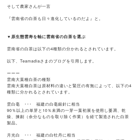
そして農家さんが一言
『雲南省の白茶も日々進化しているのだよ』と。
▼原生態雲寿を軸に雲南省の白茶を選ぶ
雲南省の白茶は以下の4種類の分かれるとされています。
以下、Teamadiaさまのブログを引用します。
ーーー
雲南大葉種白茶の種類
雲南大葉種白茶は原材料の違いと緊圧の有無によって、以下の4
種類に分かれるとされています。
雲白毫 ･･･ 福建の白毫銀針に相当
90％以上の単芽と10％未満の一芽一葉初展を使用し萎凋、乾
燥、揀剔（余分なものを取り除く作業）を経て製造された白茶
製品。
月光白 ･･･ 福建の白牡丹に相当