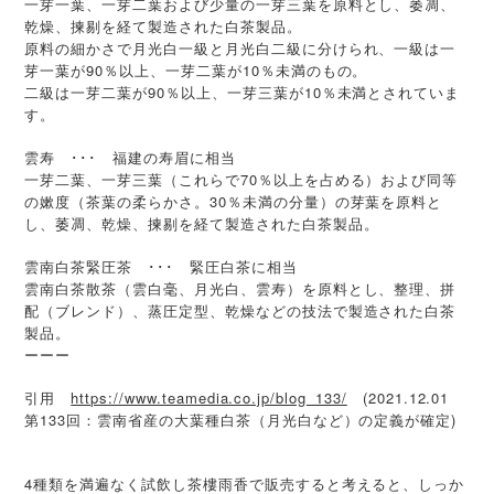
一芽一葉、一芽二葉および少量の一芽三葉を原料とし、萎凋、
乾燥、揀剔を経て製造された白茶製品。
原料の細かさで月光白一級と月光白二級に分けられ、一級は一
芽一葉が90％以上、一芽二葉が10％未満のもの。
二級は一芽二葉が90％以上、一芽三葉が10％未満とされていま
す。
雲寿 ･･･ 福建の寿眉に相当
一芽二葉、一芽三葉（これらで70％以上を占める）および同等
の嫰度（茶葉の柔らかさ。30％未満の分量）の芽葉を原料と
し、萎凋、乾燥、揀剔を経て製造された白茶製品。
雲南白茶緊圧茶 ･･･ 緊圧白茶に相当
雲南白茶散茶（雲白毫、月光白、雲寿）を原料とし、整理、拼
配（ブレンド）、蒸圧定型、乾燥などの技法で製造された白茶
製品。
ーーー
引用
https://www.teamedia.co.jp/blog_133/
(2021.12.01
第133回：雲南省産の大葉種白茶（月光白など）の定義が確定)
4種類を満遍なく試飲し茶樓雨香で販売すると考えると、しっか