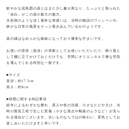
鮮やかな花鳥図の器とはまた少し趣が異なり、たっぷりと取られた
「余白」がこの器の最大の魅力。
水彩画のような淡く素朴な筆遣いは、当時の物語のワンシーンや、
静かな日常の風景をそっと覗き込んでいるかのようです。
器の縁はなめらかな曲線になっており優美な佇まいです。
お使いの茶壺（急須）の茶船としてお使いいただいたり、飾り皿と
して棚に立てかけておくだけでも、空間にオリエンタルで雅な空気
を運んでくれる特別な一枚です。
■サイズ
直径：約17.5cm
高さ：約6cm
■状態に関する特記事項
経年によるわずかな擦れ、貫入や色の沈着、小さなヒビや欠け、当
時の製造工程で生じた窯傷（小さな黒点や釉薬のムラなど）が見ら
れる場合がございます。古いものならではの味わい、景色としてお
楽しみいただけますと幸いです。