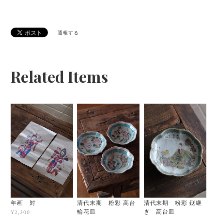
通報する
Related Items
年画 対
清代末期 粉彩 高台
清代末期 粉彩 鎹継
輪花皿
ぎ 高台皿
¥2,200