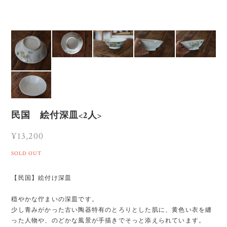
民国 絵付深皿<2人>
¥13,200
SOLD OUT
【民国】絵付け深皿
穏やかな佇まいの深皿です。
少し青みがかった古い陶器特有のとろりとした肌に、黄色い衣を纏
った人物や、のどかな風景が手描きでそっと添えられています。