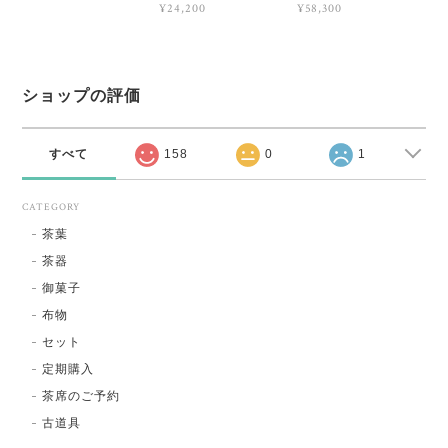
¥24,200
¥58,300
ショップの評価
すべて
158
0
1
CATEGORY
茶葉
茶器
御菓子
布物
セット
定期購入
茶席のご予約
古道具