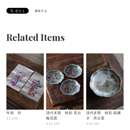
通報する
Related Items
年画 対
清代末期 粉彩 高台
清代末期 粉彩 鎹継
輪花皿
ぎ 高台皿
¥2,200
¥24,200
¥58,300