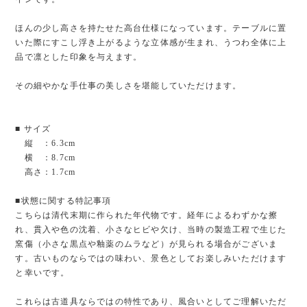
ほんの少し高さを持たせた高台仕様になっています。テーブルに置
いた際にすこし浮き上がるような立体感が生まれ、うつわ全体に上
品で凛とした印象を与えます。
その細やかな手仕事の美しさを堪能していただけます。
■ サイズ
縦 ：6.3cm
横 ：8.7cm
高さ：1.7cm
■状態に関する特記事項
こちらは清代末期に作られた年代物です。経年によるわずかな擦
れ、貫入や色の沈着、小さなヒビや欠け、当時の製造工程で生じた
窯傷（小さな黒点や釉薬のムラなど）が見られる場合がございま
す。古いものならではの味わい、景色としてお楽しみいただけます
と幸いです。
これらは古道具ならではの特性であり、風合いとしてご理解いただ