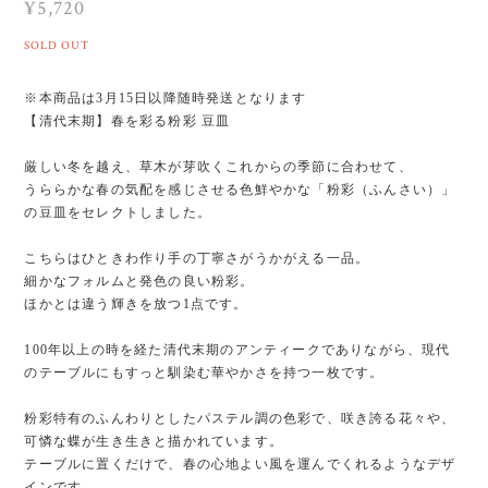
¥5,720
SOLD OUT
※本商品は3月15日以降随時発送となります
【清代末期】春を彩る粉彩 豆皿
厳しい冬を越え、草木が芽吹くこれからの季節に合わせて、
うららかな春の気配を感じさせる色鮮やかな「粉彩（ふんさい）」
の豆皿をセレクトしました。
こちらはひときわ作り手の丁寧さがうかがえる一品。
細かなフォルムと発色の良い粉彩。
ほかとは違う輝きを放つ1点です。
100年以上の時を経た清代末期のアンティークでありながら、現代
のテーブルにもすっと馴染む華やかさを持つ一枚です。
粉彩特有のふんわりとしたパステル調の色彩で、咲き誇る花々や、
可憐な蝶が生き生きと描かれています。
テーブルに置くだけで、春の心地よい風を運んでくれるようなデザ
インです。