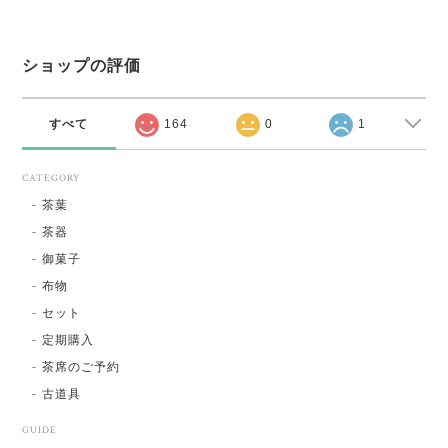
ショップの評価
すべて
164
0
1
CATEGORY
茶葉
茶器
御菓子
布物
セット
定期購入
茶席のご予約
古道具
GUIDE