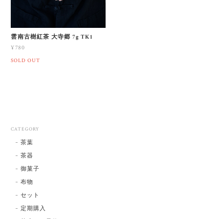
雲南古樹紅茶 大寺郷 7g TK1
¥780
SOLD OUT
CATEGORY
茶葉
茶器
御菓子
布物
セット
定期購入