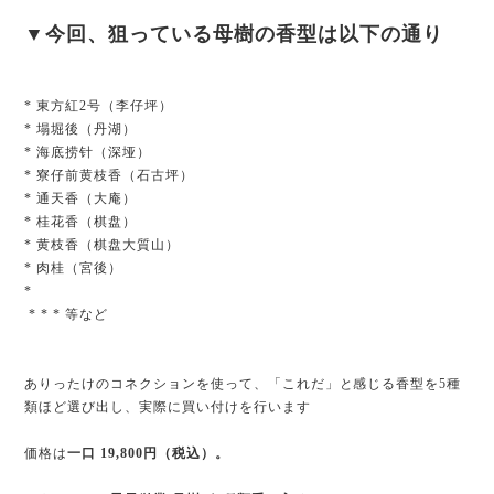
▼今回、狙っている母樹の香型は以下の通り
* 東方紅2号（李仔坪）
* 塌堀後（丹湖）
* 海底捞针（深垭）
* 寮仔前黄枝香（石古坪）
* 通天香（大庵）
* 桂花香（棋盘）
* 黄枝香（棋盘大質山）
* 肉桂（宮後）
*
* * * 等など
ありったけのコネクションを使って、「これだ」と感じる香型を5種
類ほど選び出し、実際に買い付けを行います
価格は
一口 19,800円（税込）。