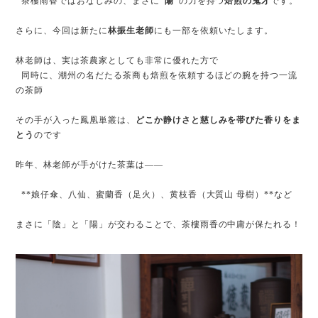
茶樓雨香ではおなじみの、まさに
“陽”
の力を持つ
焙煎の鬼才
です。
さらに、今回は新たに
林振生老師
にも一部を依頼いたします。
林老師は、実は茶農家としても非常に優れた方で
同時に、潮州の名だたる茶商も焙煎を依頼するほどの腕を持つ一流
の茶師
その手が入った鳳凰単叢は、
どこか静けさと慈しみを帯びた香りをま
とう
のです
昨年、林老師が手がけた茶葉は——
**娘仔傘、八仙、蜜蘭香（足火）、黄枝香（大質山 母樹）**など
まさに「陰」と「陽」が交わることで、茶樓雨香の中庸が保たれる！