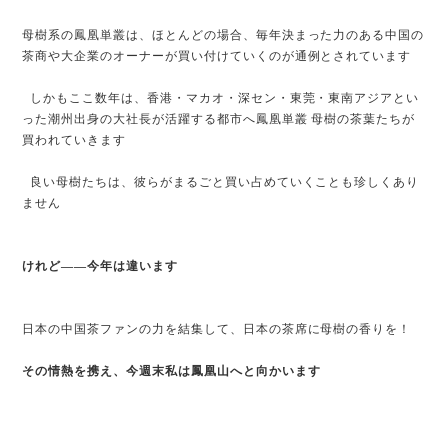
母樹系の鳳凰単叢は、ほとんどの場合、毎年決まった力のある中国の
茶商や大企業のオーナーが買い付けていくのが通例とされています
しかもここ数年は、香港・マカオ・深セン・東莞・東南アジアとい
った潮州出身の大社長が活躍する都市へ鳳凰単叢 母樹の茶葉たちが
買われていきます
良い母樹たちは、彼らがまるごと買い占めていくことも珍しくあり
ません
けれど――今年は違います
日本の中国茶ファンの力を結集して、日本の茶席に母樹の香りを！
その情熱を携え、今週末私は鳳凰山へと向かいます