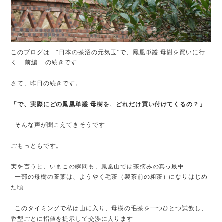
このブログは
“日本の茶沼の元気玉”で、鳳凰単叢 母樹を買いに行
く – 前編 –
の続きです
さて、昨日の続きです。
「で、実際にどの鳳凰単叢 母樹を、どれだけ買い付けてくるの？」
そんな声が聞こえてきそうです
ごもっともです。
実を言うと、いまこの瞬間も、鳳凰山では茶摘みの真っ最中
一部の母樹の茶葉は、ようやく毛茶（製茶前の粗茶）になりはじめ
た頃
このタイミングで私は山に入り、母樹の毛茶を一つひとつ試飲し、
香型ごとに指値を提示して交渉に入ります